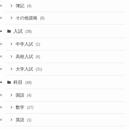
簿記
(4)
その他資格
(8)
入試
(38)
中学入試
(1)
高校入試
(6)
大学入試
(31)
科目
(48)
国語
(4)
数学
(27)
英語
(1)