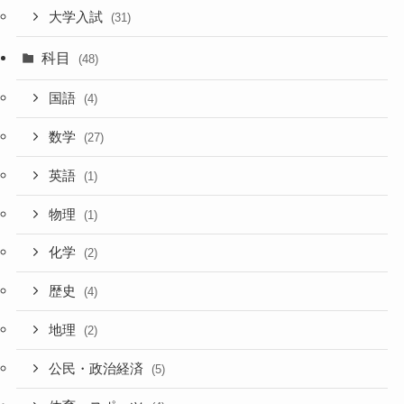
大学入試
(31)
科目
(48)
国語
(4)
数学
(27)
英語
(1)
物理
(1)
化学
(2)
歴史
(4)
地理
(2)
公民・政治経済
(5)