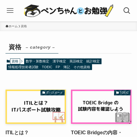
ホーム
資格
資格
– category –
資格
数学・算数検定
漢字検定
英語検定
統計検定
情報処理技術者試験
TOEIC
FP
簿記
その他資格
ITパスポート
TOEIC
ITILとは？
TOEIC Bridgeの内容・