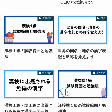
TOEICとの違いは？
漢字検定
国語
漢検１級の試験範囲と勉強
世界の国名・地名の漢字表
法
記と略称を覚えよう！
漢字検定
漢字検定
漢検１級・準１級に出題さ
漢検準１級の試験範囲と勉
れる魚編の漢字一問一答
強法