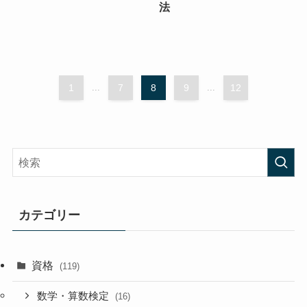
法
1
...
7
8
9
...
12
カテゴリー
資格
(119)
数学・算数検定
(16)