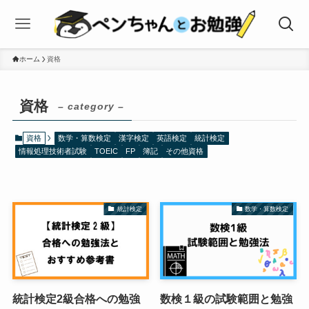
ホーム
資格
資格
– category –
資格
数学・算数検定
漢字検定
英語検定
統計検定
情報処理技術者試験
TOEIC
FP
簿記
その他資格
統計検定
数学・算数検定
統計検定2級合格への勉強
数検１級の試験範囲と勉強