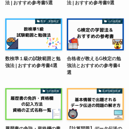
法 | おすすめ参考書5選
法 | おすすめ参考書9選
数学・算数検定
その他資格
数検準１級の試験範囲と勉
合格者が教えるG検定の勉
強法 | おすすめ参考書4選
強法とおすすめの参考書4
選
その他資格
基本情報技術者
履歴書の免許・資格欄の書
【計算問題】データ伝送の