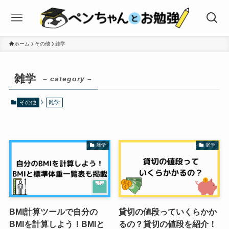
ホーム
その他
雑学
雑学
– category –
その他
雑学
雑学
雑学
BMI計算ツールで自分の
貸切の値段っていくらかか
BMIを計算しよう！BMIと
るの？貸切の値段を紹介！