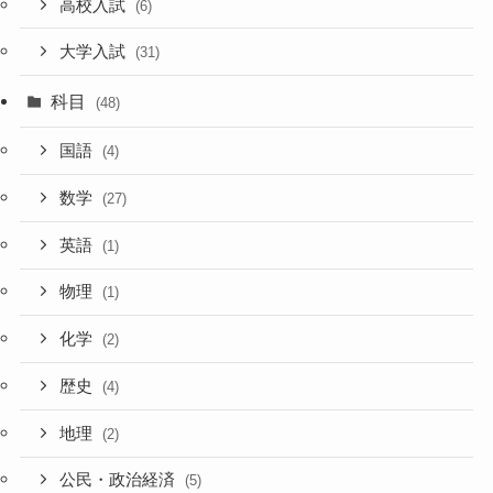
高校入試
(6)
大学入試
(31)
科目
(48)
国語
(4)
数学
(27)
英語
(1)
物理
(1)
化学
(2)
歴史
(4)
地理
(2)
公民・政治経済
(5)