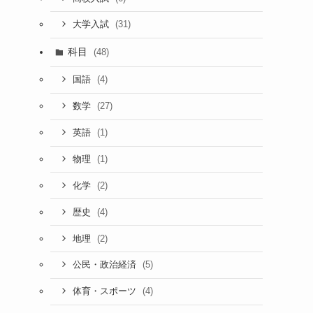
(31)
大学入試
科目
(48)
(4)
国語
(27)
数学
(1)
英語
(1)
物理
(2)
化学
(4)
歴史
(2)
地理
(5)
公民・政治経済
(4)
体育・スポーツ