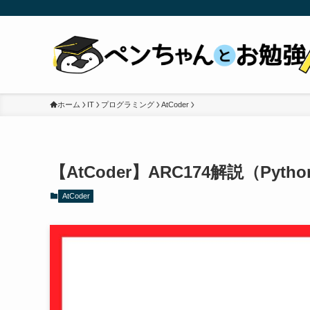
ホーム
IT
プログラミング
AtCoder
【AtCoder】ARC174解説（Pyth
AtCoder