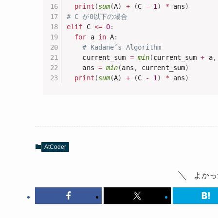
print
(
sum
(
A
)
+
(
C 
-
1
)
*
 ans
)
# C が0以下の場合
elif
 C 
<=
0
:
for
 a 
in
 A
:
# Kadane’s Algorithm
    current_sum 
=
min
(
current_sum 
+
 a
,
    ans 
=
min
(
ans
,
 current_sum
)
print
(
sum
(
A
)
+
(
C 
-
1
)
*
 ans
)
AtCoder
よかっ