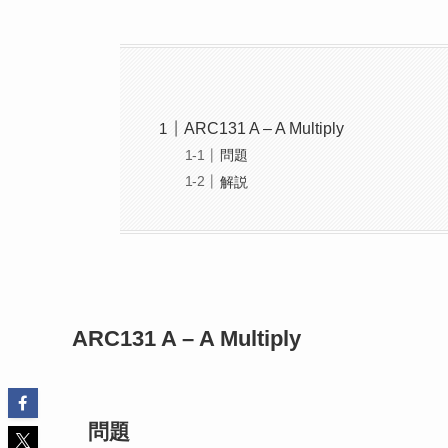
ARC131 A – A Multiply
問題
解説
ARC131
A – A Multiply
問題