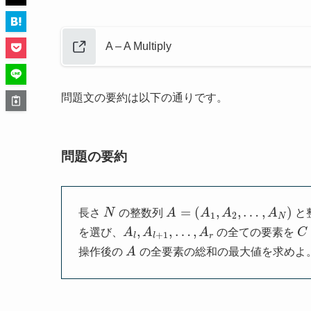
A – A Multiply
問題文の要約は以下の通りです。
問題の要約
=
(
,
,
…
,
)
長さ
N
の整数列
A
A
A
A
と
1
2
N
,
,
…
,
を選び、
A
A
A
の全ての要素を
C
+
1
l
l
r
操作後の
A
の全要素の総和の最大値を求めよ