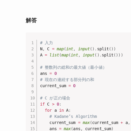
解答
# 入力
N
,
 C 
=
map
(
int
,
input
(
)
.
split
(
)
)
A 
=
list
(
map
(
int
,
input
(
)
.
split
(
)
)
)
# 整数列の総和の最大値（最小値）
ans 
=
0
# 現在の連続する部分列の和
current_sum 
=
0
# C が正の場合
if
 C 
>
0
:
for
 a 
in
 A
:
# Kadane’s Algorithm
    current_sum 
=
max
(
current_sum 
+
 a
,
    ans 
=
max
(
ans
,
 current_sum
)