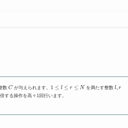
1
≤
≤
≤
,
整数
C
が与えられます。
l
r
N
を満たす整数
l
r
倍する操作を高々1回行います。
。