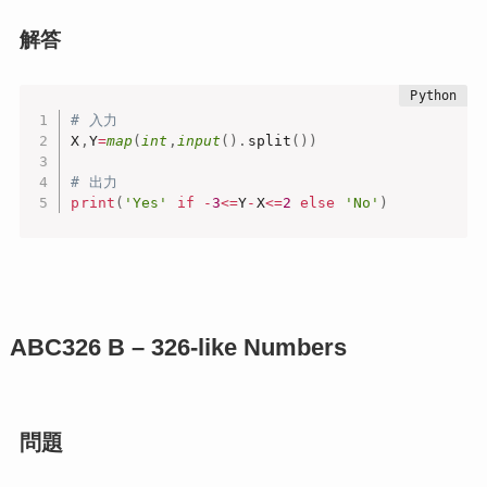
解答
# 入力
X
,
Y
=
map
(
int
,
input
(
)
.
split
(
)
)
# 出力
print
(
'Yes'
if
-
3
<=
Y
-
X
<=
2
else
'No'
)
ABC326
B – 326-like Numbers
問題