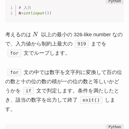
# 入力
N
=
int
(
input
(
)
)
考えるのは
N
以上の最小の 326-like number なの
で、入力値から制約上最大の
までを
919
文でループします。
for
文の中では数字を文字列に変換して百の位
for
の数と十の位の数の積が一の位の数と等しいかど
うかを
文で判定します。条件を満たしたと
if
き、該当の数字を出力して終了
しま
exit()
す。