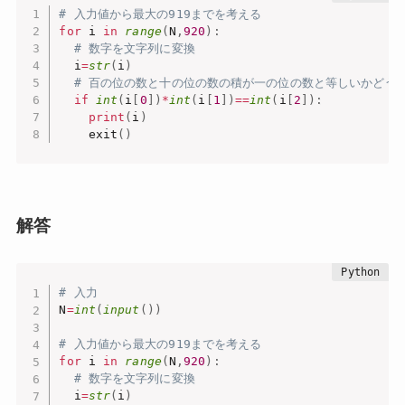
# 入力値から最大の919までを考える
for
 i 
in
range
(
N
,
920
)
:
# 数字を文字列に変換
  i
=
str
(
i
)
# 百の位の数と十の位の数の積が一の位の数と等しいかどう
if
int
(
i
[
0
]
)
*
int
(
i
[
1
]
)
==
int
(
i
[
2
]
)
:
print
(
i
)
    exit
(
)
解答
# 入力
N
=
int
(
input
(
)
)
# 入力値から最大の919までを考える
for
 i 
in
range
(
N
,
920
)
:
# 数字を文字列に変換
  i
=
str
(
i
)