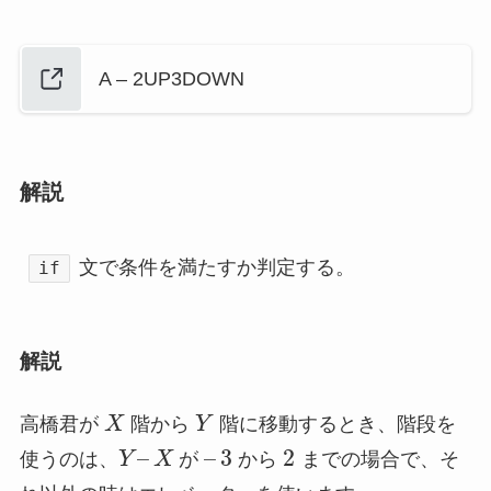
A – 2UP3DOWN
解説
文で条件を満たすか判定する。
if
解説
高橋君が
X
階から
Y
階に移動するとき、階段を
–
–
3
2
使うのは、
Y
X
が
から
までの場合で、そ