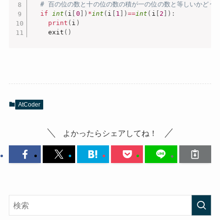
# 百の位の数と十の位の数の積が一の位の数と等しいかどう
if
int
(
i
[
0
]
)
*
int
(
i
[
1
]
)
==
int
(
i
[
2
]
)
:
print
(
i
)
    exit
(
)
AtCoder
よかったらシェアしてね！