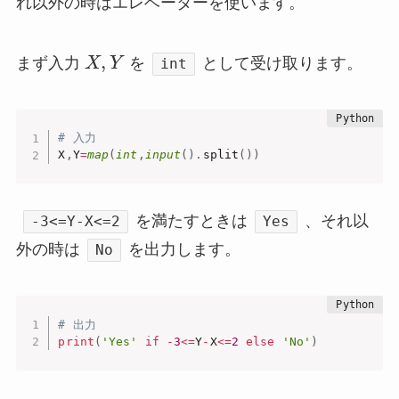
れ以外の時はエレベーターを使います。
,
まず入力
X
Y
を
として受け取ります。
int
# 入力
X
,
Y
=
map
(
int
,
input
(
)
.
split
(
)
)
を満たすときは
、それ以
-3<=Y-X<=2
Yes
外の時は
を出力します。
No
# 出力
print
(
'Yes'
if
-
3
<=
Y
-
X
<=
2
else
'No'
)