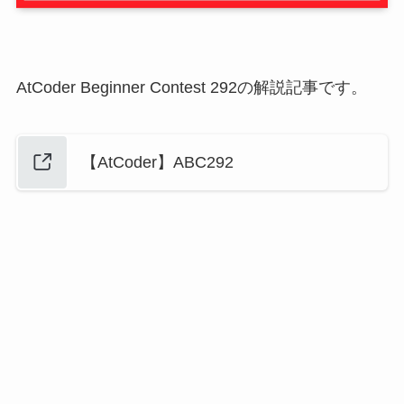
AtCoder Beginner Contest 292の解説記事です。
【AtCoder】ABC292