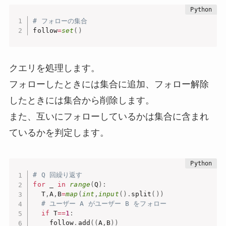
# フォローの集合
follow
=
set
(
)
クエリを処理します。
フォローしたときには集合に追加、フォロー解除
したときには集合から削除します。
また、互いにフォローしているかは集合に含まれ
ているかを判定します。
# Q 回繰り返す
for
 _ 
in
range
(
Q
)
:
  T
,
A
,
B
=
map
(
int
,
input
(
)
.
split
(
)
)
# ユーザー A がユーザー B をフォロー
if
 T
==
1
:
    follow
.
add
(
(
A
,
B
)
)