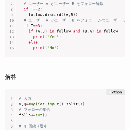
# ユーザー A がユーザー B をフォロー解除
if
 T
==
2
:
    follow
.
discard
(
(
A
,
B
)
)
# ユーザー A がユーザー B をフォロー かつユーザー B
if
 T
==
3
:
if
(
A
,
B
)
in
 follow 
and
(
B
,
A
)
in
 follow
:
print
(
"Yes"
)
else
:
print
(
"No"
)
解答
# 入力
N
,
Q
=
map
(
int
,
input
(
)
.
split
(
)
)
# フォローの集合
follow
=
set
(
)
# Q 回繰り返す