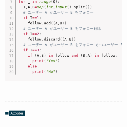
for
 _ 
in
range
(
Q
)
:
  T
,
A
,
B
=
map
(
int
,
input
(
)
.
split
(
)
)
# ユーザー A がユーザー B をフォロー
if
 T
==
1
:
    follow
.
add
(
(
A
,
B
)
)
# ユーザー A がユーザー B をフォロー解除
if
 T
==
2
:
    follow
.
discard
(
(
A
,
B
)
)
# ユーザー A がユーザー B をフォロー かつユーザー B
if
 T
==
3
:
if
(
A
,
B
)
in
 follow 
and
(
B
,
A
)
in
 follow
:
print
(
"Yes"
)
else
:
print
(
"No"
)
AtCoder