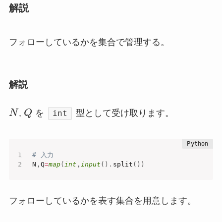
解説
フォローしているかを集合で管理する。
解説
N
,
Q
を
型として受け取ります。
int
# 入力
N
,
Q
=
map
(
int
,
input
(
)
.
split
(
)
)
フォローしているかを表す集合を用意します。