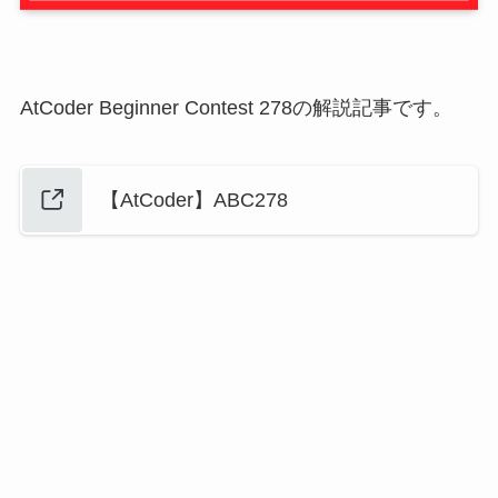
AtCoder Beginner Contest 278の解説記事です。
【AtCoder】ABC278