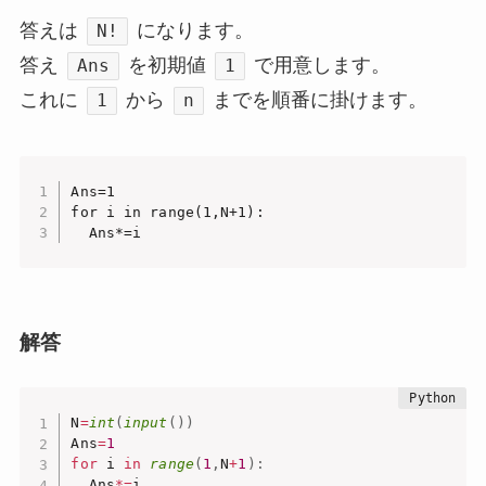
答えは
になります。
N!
答え
を初期値
で用意します。
Ans
1
これに
から
までを順番に掛けます。
1
n
Ans=1

for i in range(1,N+1):

  Ans*=i
解答
N
=
int
(
input
(
)
)
Ans
=
1
for
 i 
in
range
(
1
,
N
+
1
)
:
  Ans
*=