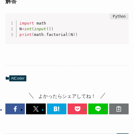
解答
import
 math

N
=
int
(
input
(
)
)
print
(
math
.
factorial
(
N
)
)
AtCoder
よかったらシェアしてね！