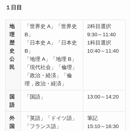
１日目
地
「世界史 A」「世界史
2科目選択
理
B」
9:30～11:40
歴
「日本史 A」「日本史
1科目選択
史
B」
10:40～11:40
公
「地理 A」「地理 B」
民
「現代社会」「倫理」
「政治・経済」「倫
理，政治・経済」
国
「国語」
13:00～14:20
語
外
「英語」「ドイツ語」
筆記
国
「フランス語」
15:10～16:30