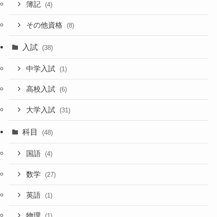
簿記
(4)
その他資格
(8)
入試
(38)
中学入試
(1)
高校入試
(6)
大学入試
(31)
科目
(48)
国語
(4)
数学
(27)
英語
(1)
物理
(1)